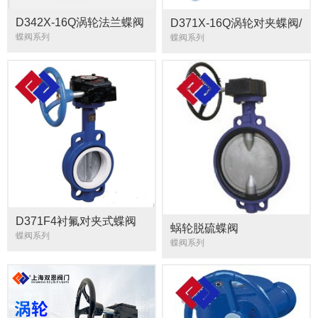
D342X-16Q涡轮法兰蝶阀
D371X-16Q涡轮对夹蝶阀/
手动蝶阀涡轮蜗杆蝶阀
蝶阀系列
蝶阀系列
D371F4衬氟对夹式蝶阀
蜗轮脱硫蝶阀
蝶阀系列
蝶阀系列