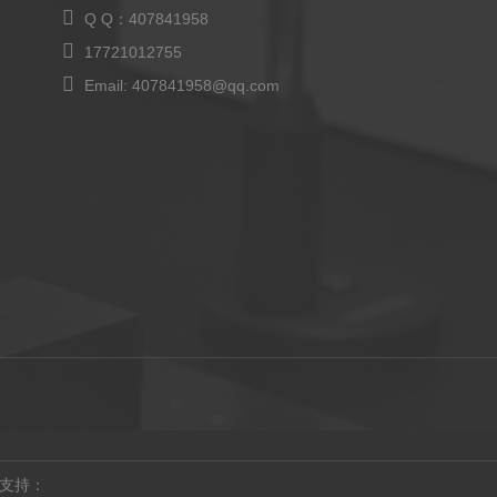
Q Q：407841958
17721012755
Email: 407841958@qq.com
支持：