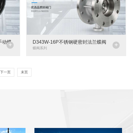
（手动蝶
D343W-16P不锈钢硬密封法兰蝶阀
+
+
蝶阀系列
下一页
末页