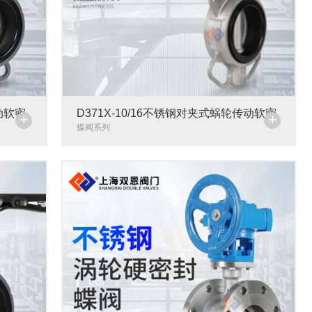
传动软密
D371X-10/16不锈钢对夹式蜗轮传动软密
+
+
封蝶阀
蝶阀系列