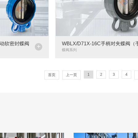
轮传动软密封蝶阀
WBLX/D71X-16C手柄对夹蝶阀
+
阀）
蝶阀系列
1
2
3
4
首页
上一页