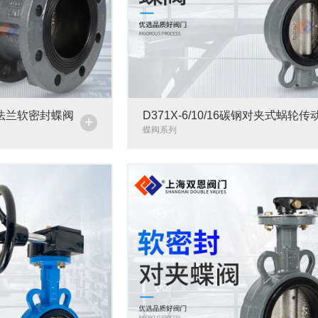
16Q法兰软密封蝶阀
D371X-6/10/16碳钢对夹式蜗轮
+
封蝶阀
蝶阀系列