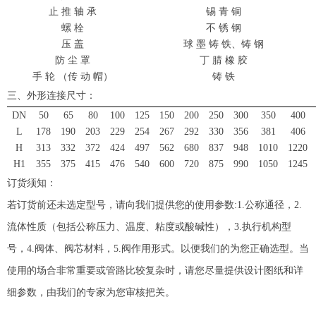
止
推
轴
承
锡
青
铜
螺
栓
不
锈
钢
压
盖
球
墨
铸
铁、铸
钢
防
尘
罩
丁
腈
橡
胶
手
轮
（传
动
帽）
铸
铁
三、外形连接尺寸：
DN
50
65
80
100
125
150
200
250
300
350
400
L
178
190
203
229
254
267
292
330
356
381
406
H
313
332
372
424
497
562
680
837
948
1010
1220
H1
355
375
415
476
540
600
720
875
990
1050
1245
订货须知：
若订货前还未选定型号，请向我们提供您的使用参数
:1.公称通径，2.
流体性质（包括公称压力、温度、粘度或酸碱性），3.执行机构型
号，4.阀体、阀芯材料，5.阀作用形式。以便我们的为您正确选型。当
使用的场合非常重要或管路比较复杂时，请您尽量提供设计图纸和详
细参数，由我们的专家为您审核把关。