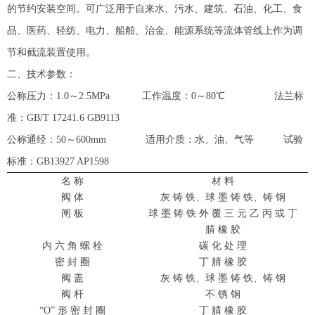
的节约安装空间。可广泛用于自来水、污水、建筑、石油、化工、食
品、医药、轻纺、电力、船舶、治金、能源系统等流体管线上作为调
节和截流装置使用。
二、技术参数：
公称压力：
1.0～2.5MPa 工作温度：0～80℃ 法兰标
准：GB/T 17241.6 GB9113
公称通经：
50～600mm 适用介质：水、油、气等 试验
标准：GB13927 AP1598
名
称
材
料
阀
体
灰
铸
铁、球
墨
铸
铁、铸
钢
闸
板
球
墨
铸
铁
外
覆
三
元
乙
丙
或
丁
腈
橡
胶
内
六
角
螺
栓
碳
化
处
理
密
封
圈
丁
腈
橡
胶
阀
盖
灰
铸
铁、球
墨
铸
铁、铸
钢
阀
杆
不
锈
钢
“O” 形 密 封 圈
丁
腈
橡
胶