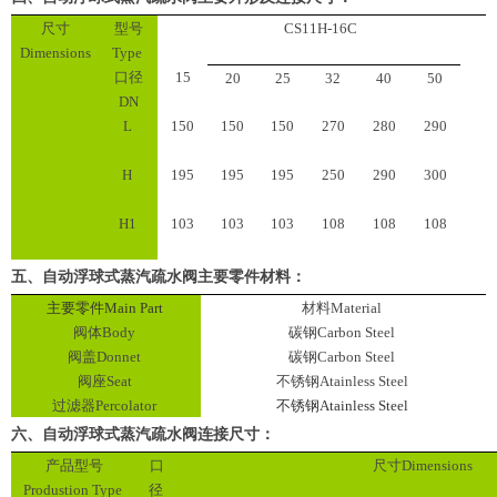
尺寸
型号
CS11H-16C
Dimensions
Type
口径
15
20
25
32
40
50
DN
L
150
150
150
270
280
290
H
195
195
195
250
290
300
H1
103
103
103
108
108
108
五、
自动浮球式蒸汽疏水阀主要零件材料
：
主要零件
Main Part
材料
Material
阀体
Body
碳钢
Carbon Steel
阀盖
Donnet
碳钢
Carbon Steel
阀座
Seat
不锈钢
Atainless Steel
过滤器
Percolator
不锈钢
Atainless Steel
六、
自动浮球式蒸汽疏水阀
连接尺寸：
产品型号
口
尺寸
Dimensions
Produstion Type
径