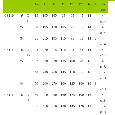
DN
L
H
D
D1
D2
b
f
Z-
φd
CS41H-
16
C-
15
195
165
95
65
45
14
2
4-
B
φ14
25
20
195
170
105
75
55
14
2
4-
φ14
25
215
195
115
85
65
14
2
4-
40
φ14
CS41H-
16
C-
25
270
215
115
85
65
14
2
4-
D
φ14
25
32
270
220
135
100
78
16
2
4-
φ18
40
280
260
145
110
85
16
3
4-
φ18
50
290
270
160
125
100
16
3
4-
40
φ18
CS41H-
16
C-
50
410
350
160
125
100
16
3
4-
F
φ18
65
410
350
180
145
120
18
3
4-
φ18