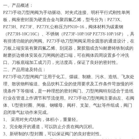
一、产品概述：
PZ73
手动
刀型闸阀
为手动驱动、对夹式连接、明杆平行式刚性单闸
板，阀座密封面为硬质合金与聚四氟乙烯，型号分为：
PZ73X
、
PZ73H
、
PZ73F
、
PZ73Y,
公称压力
PN10~16
，阀体材料为碳素钢
（
PZ73H-10C/16C
）、不锈钢（
PZ73F-10P/16P PZ73Y-10P/16P
），具
有排渣功能的的闸阀。
PZ73
手动刀型闸阀采用全圆形的通道设计，在
刀板上端安装有聚四氟乙烯、刮泥器，聚胶脂或含
Ni
耐磨铸铁制成的
耐磨折边锥体安装在刀闸阀的进口端，可在阀体四周设置多个冲洗
口。刀板底端加工成刀刃，光洁度高，保证了良好的密封性。
二、产品用途及特点：
PZ73手动刀型闸阀广泛用于化工、煤碳、制糖、污水、造纸、飞灰处
理、散状物料输送、食品饮料工业的使用要求及工作条件苛放慢的环
境条件下等领域，是一种理想的密封阀门。刀型闸阀特别适合于造纸
行业在管道上作调节和节流使用。
PZ73
手动刀型闸阀主要由左、右阀
体、
U
型密封圈、闸板、钢螺母、阀杆、支架、气缸等件组成，阀门
启闭靠气缸动作来完成。
1、 采用对夹式结构，体积小，重量轻。
2、完全敞开的通道，可以防止介质在阀内沉积。
3、新研制的
U
型封圈，可以保证阀门的良好密封性。