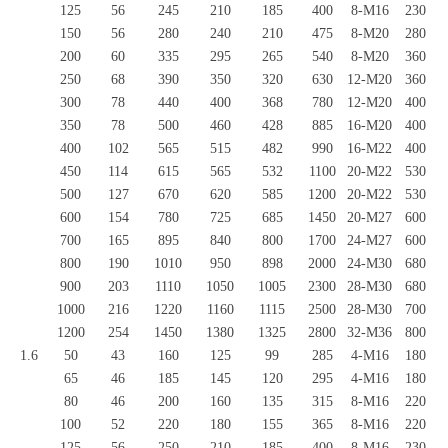
125
56
245
210
185
400
8-M16
230
150
56
280
240
210
475
8-M20
280
200
60
335
295
265
540
8-M20
360
250
68
390
350
320
630
12-M20
360
300
78
440
400
368
780
12-M20
400
350
78
500
460
428
885
16-M20
400
400
102
565
515
482
990
16-M22
400
450
114
615
565
532
1100
20-M22
530
500
127
670
620
585
1200
20-M22
530
600
154
780
725
685
1450
20-M27
600
700
165
895
840
800
1700
24-M27
600
800
190
1010
950
898
2000
24-M30
680
900
203
1110
1050
1005
2300
28-M30
680
1000
216
1220
1160
1115
2500
28-M30
700
1200
254
1450
1380
1325
2800
32-M36
800
1.6
50
43
160
125
99
285
4-M16
180
65
46
185
145
120
295
4-M16
180
80
46
200
160
135
315
8-M16
220
100
52
220
180
155
365
8-M16
220
125
56
250
210
185
400
8-M16
230