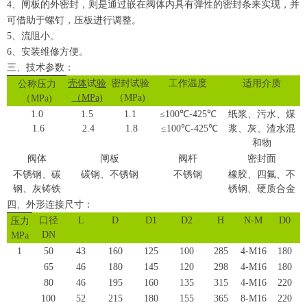
4、闸板的外密封，则是通过嵌在阀体内具有弹性的密封条来实现，并
可借助于螺钉，压板进行调整。
5、流阻小。
6、安装维修方便。
三、技术参数：
壳体
试
验
密封试验
工作温度
适用介质
公称压
力
（
MPa)
（
MPa)
（
MPa)
1.0
1.5
1.1
≤
100
℃
-425
℃
纸浆、污水、煤
1.6
2.4
1.8
≤
100
℃
-425
℃
浆、灰、渣水混
和物
阀体
闸
板
阀杆
密封面
不锈钢、碳
碳钢、不锈钢
不锈钢
橡胶、四氟、不
钢、灰铸铁
锈钢、硬质合金
四、外形连接尺寸：
口径
L
D
D1
D2
H
N-M
D0
压力
DN
M
Pa
1
50
43
160
125
100
285
4-M16
180
65
46
180
145
120
298
4-M16
180
80
46
195
160
135
315
4-M16
220
100
52
215
180
155
365
8-M16
220