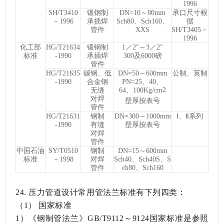
1996
SH/T3410
锻钢制
DN=10～80mm
承口尺寸根
－1996
承插焊
Sch80、Sch160、
据
管件
XXS
SH/T3405－
1996
化工部
HG/T21634
锻钢制
1／2″～3／2″
标准
-1990
承插焊
300及6000磅
管件
HG/T21635
碳钢、低
DN=50～600mm
公制、英制
-1990
合金钢
PN=25、40、
2
无缝
64、100Kg/cm
对焊
壁厚按表号
管件
HG/T21631
钢制
DN=300～1000mm
Ⅰ、Ⅱ系列
-1990
有缝
壁厚按表号
对焊
管件
中国石油
SY/T0510
钢制
DN=15～600mm
标准
－1998
对焊
Sch40、Sch40S、S
管件
ch80、Sch160
24.
压力管道设计常用管法兰标准有下列四类：
（1）
国家标准
1）《钢制管法兰》GB/T9112～9124国家标准是参照