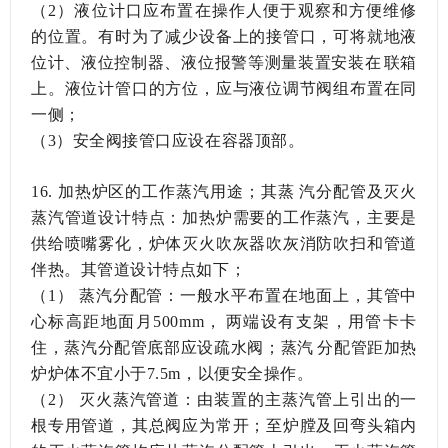
（2）液位计口应布置在操作人便于观察和方便维修
的位置。有时为了减少设备上的接管口，可将就地液
位计、液位控制器、液位报警等测量装置安装在联箱
上。液位计管口的方位，应与液位调节阀组布置在同
一侧；
（3）安全阀接管口应设在容器顶部。
16.
加热炉区的工作蒸汽用途；其蒸汽分配管及灭火
蒸汽管道设计特点：加热炉需要的工作蒸汽，主要是
供给喷嘴雾化，炉体灭火吹灰器吹灰消防吹扫和管道
伴热。其管道设计特点如下；
（1）
蒸汽分配管：一般水平布置在地面上，其管中
心标高距地面月500mm，两端设有支架，用管卡卡
住，蒸汽分配管底部应设疏水阀；蒸汽分配管距加热
炉炉体不宜小于7.5m，以便安全操作。
（2）
灭火蒸汽管道：由装置的主蒸汽管上引出的一
根专用管道，其总阀应为常开；至炉膛及回弯头箱内