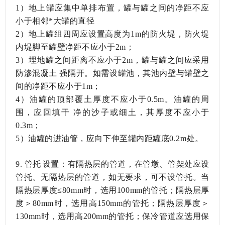
1）地上罐应集中单排布置，罐与罐之间的净距不应
小于相邻*大罐的直径
2）地上罐组四周应设置高度为1m的防火堤，防火堤
内堤脚至罐壁净距不应小于2m；
3）埋地罐之间距离不应小于2m，罐与罐之间应采用
防滲混凝土强隔开。如需设罐池，其池内壁与罐壁之
间的净距不应小于1m；
4）油罐的顶部覆土厚度不应小于0.5m。油罐的周
围，应回填干净的沙子或细土，其厚度不应小于
0.3m；
5）油罐的进油管，应向下伸至罐内距罐底0.2m处。
9.
管托设置：有隔热层的管道，在管墩、管架处应设
管托。无隔热层的管道，如无要求，可不设管托。当
隔热层厚度
≤80mm时，选用100mm的管托；隔热层厚
度＞80mm时，选用高150mm的管托；隔热层厚度＞
130mm时，选用高200mm的管托；保冷管道应选用保