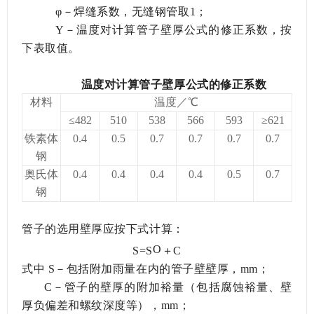
φ－焊缝系数，无缝钢管取1；
Y－温度对计算管子壁厚公式的修正系数，按
下表取值。
温度对计算管子壁厚公式的修正系数
材料
温度／℃
≤482
510
538
566
593
≥621
铁素体
0.4
0.5
0.7
0.7
0.7
0.7
钢
奥氏体
0.4
0.4
0.4
0.4
0.5
0.7
钢
管子的选用壁厚应按下式计算：
O
S=S
＋
C
式中
S－包括附加雨量在内的管子壁壁厚，mm；
C－管子的壁厚的附加裕量（包括腐蚀裕量、壁
厚负偏差和螺纹深度等），mm；