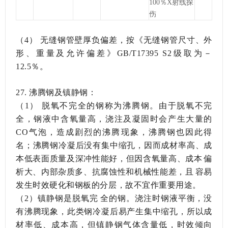
100％X射线探
伤
（4）
无缝钢管壁厚负偏差，按《无缝钢管尺寸、外
形、重量及允许偏差》
GB/T17395 S2级取为－
12.5％。
27.
沸腾钢及镇静钢：
（1）
脱氧不完全的钢称为沸腾钢。由于脱氧不完
全，钢液中含氧量高，浇注及凝固时会产生大量的
CO气泡，造成剧烈的沸腾现象，沸腾钢也因此得
名；沸腾钢冷凝后没有集中缩孔，因而成材率高、成
本低表面质量及深冲性能好，但因含氧量高、成本偏
析大、内部杂质多、抗腐蚀性和机械性能差，且容易
发生时效硬化和钢板的分层，故不宜作重要用途。
（
2）镇静钢是脱氧完全的钢。浇注时钢液平衡，没
有沸腾现象，此类钢冷凝后易产生集中缩孔，所以成
材率低、成本高，但镇静钢气体含量低，时效倾向