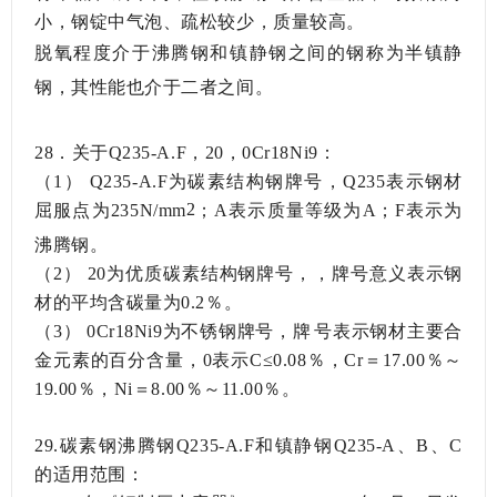
小，钢锭中气泡、疏松较少，质量较高。
脱氧程度介于沸腾钢和镇静钢之间的钢称为半镇静
钢，其性能也介于二者之间。
28．关于Q235-A.F，20，0Cr18Ni9：
（1）
Q235-A.F为碳素结构钢牌号，Q235表示钢材
2
屈服点为235N/mm
；A表示质量等级为A；F表示为
沸腾钢。
（2）
20为优质碳素结构钢牌号，，牌号意义表示钢
材的平均含碳量为0.2％。
（3）
0Cr18Ni9为不锈钢牌号，牌号表示钢材主要合
金元素的百分含量，0表示C≤0.08％，Cr＝17.00％～
19.00％，Ni＝8.00％～11.00％。
29.碳素钢沸腾钢Q235-A.F和镇静钢Q235-A、B、C
的适用范围：