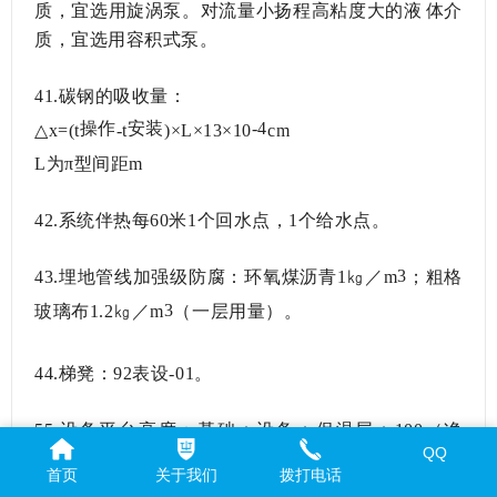
质，宜选用旋涡泵。对流量小扬程高粘度大的液体介
质，宜选用容积式泵。
41.碳钢的吸收量：
操作
安装
-4
△x=(t
-t
)×L×13×10
cm
L为π型间距m
42.系统伴热每60米1个回水点，1个给水点。
3
43.埋地管线加强级防腐：环氧煤沥青1㎏／m
；粗格
3
玻璃布
1.2㎏／m
（一层用量）。
44.梯凳：92表设-01。
55.设备平台高度：基础＋设备＋保温层＋100（净
QQ
距）。
首页
关于我们
拨打电话