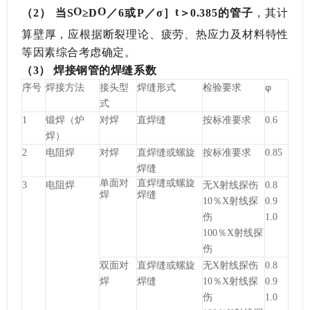
O
O
t
（2）
当
S
≥D
／
6或P／σ
］
＞
0.385的管子
，其计
算壁厚，应根据断裂理论、疲劳、热应力及材料特性
等因素综合考虑确定。
（3）
焊接钢管的焊缝系数
φ
序号
焊接方法
接头型
焊缝形式
检验要求
式
1
锻焊（炉
对焊
直焊缝
按标准要求
0.6
焊）
2
电阻焊
对焊
直焊缝或螺旋
按标准要求
0.85
焊缝
单面对
直焊缝或螺旋
3
电阻焊
无X射线探伤
0.8
焊
焊缝
10％X射线探
0.9
伤
1.0
100％X射线探
伤
双面对
直焊缝或螺旋
无X射线探伤
0.8
焊
焊缝
10％X射线探
0.9
伤
1.0