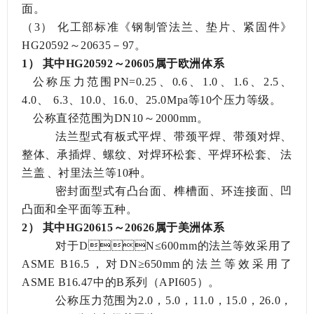
面。
（3）
化工部标准《钢制管法兰、垫片、紧固件》
HG20592～20635－97。
1）
其中
HG20592～20605属于欧洲体系
公称压力范围
PN=0.25、0.6、1.0、1.6、2.5、
4.0、6.3、10.0、16.0、25.0Mpa等10个压力等级。
公称直径范围为
DN10～2000mm。
法兰型式有板式平焊、带颈平焊、带颈对焊、
整体、承插焊、螺纹、对焊环松套、平焊环松套、法
兰盖、衬里法兰等
10种。
密封面型式有凸台面、榫槽面、环连接面、凹
凸面和全平面等五种。
2）
其中
HG20615～20626属于美洲体系
对于
DN≤600mm的法兰等效采用了
ASME B16.5，对DN≥650mm的法兰等效采用了
ASME B16.47中的B系列（API605）。
公称压力范围为
2.0，5.0，11.0，15.0，26.0，