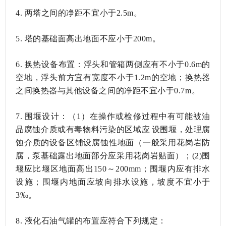
4.
两塔之间的净距不宜小于
2.5m。
5.
塔的基础面高出地面不应小于
200m。
6.
换热设备布置：浮头和管箱两侧应有不小于
0.6m的
空地，浮头前方宜有宽度不小于1.2m的空地；换热器
之间换热器与其他设备之间的净距不宜小于0.7m。
7.
围堰设计：（
1）在操作或检修过程中有可能被油
品腐蚀介质或有毒物料污染的区域应设围堰，处理腐
蚀介质的设备区铺设腐蚀性地面（一般采用花岗岩防
腐，泵基础露出地面部分应采用花岗岩贴面）；(2)围
堰应比堰区地面高出150～200mm；围堰内应有排水
设施；围堰内地面应坡向排水设施，坡度不宜小于
3‰。
8.
液化石油气罐的布置应符合下列规定：