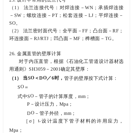
（1）
法兰连接代号：对焊连接－
WN；承插焊连接
－SW；螺纹连接－PT；松套连接－LJ；平焊连接－
SO。
（2）
法兰密封面代号：全平面－
FF；凸台面－RF；
环连接面－RJ/RTJ；凹凸面－MF；榫槽面－TG。
26.
金属直管的壁厚计算
对于内压直管，根据《石油化工管道设计器材选
用通则》
SH3059－2001确定其壁厚：
O
O
（1）
当
S
＜
D
／
6时，
管子的壁厚按下式计算：
O
S
＝
O
式中
S
－管子的计算厚度，
mm；
P－设计压力，Mpa；
O
D
－管子外径，
mm；
t
［
σ
］
-设计温度下管子材料的许用应力，
Mpa；