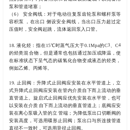
泵和管道堵塞；
（6）
安全阀线：对于电动往复泵齿轮泵和螺杆泵等
容积泵，在出口侧设安全阀线，当出口压力超过定
压值时，安全阀起跳，流体返回泵入口管。
3
4
18.
液化烃：指在15℃时蒸气压大于0.1Mpa的C
、C
的烃类混合物，但是通常也包括通过加压或降温，使
在标准状态下呈气态的碳氢化合物变成液态的烃类，
例如乙烯、丙烯等。
19.
止回阀：升降式止回阀应安装在水平管道上，立
式升降式止回阀应安装在管内介质自下而上流动的垂
直管道上。旋启式止回阀应优先安装在水平管，也可
以安装在介质自下而上流动的垂直管道上；底阀应安
装在离心泵吸入管的立管端；为降低泵出口切断阀的
安装高度，可选用碟形止回阀；泵出口与所连接管道
直径不一致时，可选用异径止回阀。