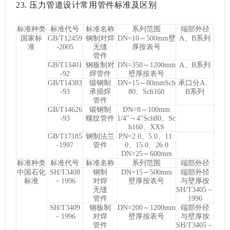
23.
压力管道设计常用管件标准及区别
标准种类
标准代号
标准名称
系列范围
端部外径
国家标
GB/T12459
钢制对焊
DN=10～500mm壁
A、B系列
准
-2005
无缝
厚按表号
管件
GB/T13401
钢板制对
DN=350～1200mm
A、B系列
-92
焊管件
壁厚按表号
GB/T14383
锻钢制
DN=15～80mmSch
承口分A、
-93
承插焊
80、Sch160
B系列
管件
GB/T14626
锻钢制
DN=8～100mm
-93
螺纹管件
1/4″～4″Sch80、Sc
h160、XXS
GB/T17185
钢制法兰
PN=2.0、5.0、11.
-1997
管件
0、15.0、26.0
DN=25～600mm
标准种类
标准代号
标准名称
系列范围
端部外径
中国石化
SH/T3408
钢制
DN=15～500mm
端部外径
标准
－1996
对焊
壁厚按表号
与壁厚按
无缝
SH/T3405－
管件
1996
SH/T3409
钢板制
DN=200～1200mm
端部外径
－1996
对焊
壁厚按表号
与壁厚按
管件
SH/T3405－