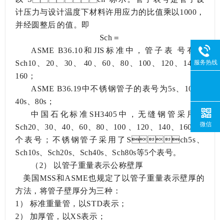
计压力与设计温度下材料许用应力的比值乘以1000，
并经圆整后的值。即
Sch＝
ASME B36.10和JIS标准中，管子表号有：
Sch10、20、30、40、60、80、100、120、140、
服务热线
160；
ASME B36.19中不锈钢管子的表号为5s、10s、
40s、80s；
中国石化标准
SH3405中，无缝钢管采用了
微信
Sch20、30、40、60、80、100、120、140、160等9
个表号；不锈钢管子采用了Sch5s、
Sch10s、Sch20s、Sch40s、Sch80s等5个表号。
（2）
以管子重量表示公称壁厚
美国
MSS和ASME也规定了以管子重量表示壁厚的
方法，将管子壁厚分为三种：
1）
标准重量管，以
STD表示；
2）
加厚管，以
XS表示；