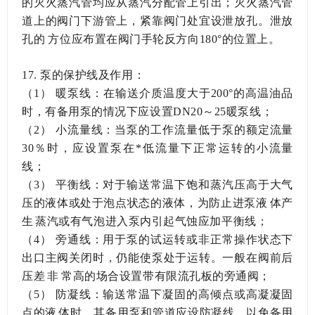
的灭火蒸汽管均应从蒸汽分配管上引出；灭火蒸汽管
道上的阀门下游管上，紧靠阀门处宜设泄放孔。泄放
孔的方位应布置在阀门手轮反方向180°的位置上。
17.
泵的保护线及作用：
（1）
暖泵线：在输送介质温度大于200°的高温油品
时，有备用泵的情况下应设置DN20～25暖泵线；
（2）
小流量线：当泵的工作流量低于泵的额定流量
30％时，应设置泵在*低流量下正常运转的小流量
线；
（3）
平衡线：对于输送常温下饱和蒸汽压高于大气
压的液体或处于泡点状态的液体，为防止进泵液体产
生蒸汽或有气泡进入泵内引起气蚀应加平衡线；
（4）
旁通线：用于泵的试运转或非正常操作状态下
出口主阀关闭时，仍能使泵处于运转。一般在阀前后
压差非常高的场合设置带有限流孔板的旁通阀；
（5）
防凝线：输送常温下凝固的高倾点或高凝凝固
点的液体时，其备用泵和管道应设防凝线，以免备用