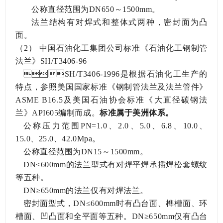
公称直径范围为
DN650～1500mm。
法兰结构有对焊式和整体式两种，密封面为凸
面。
（2）
中国石油化工集团公司标准《石油化工钢制管
法兰》
SH/T3406-96
SH/T3406-1996是根据石油化工生产的
特点，参照美国国家标准《钢制管法兰及法兰管件》
ASME B16.5及美国石油协会标准《大直径碳钢法
兰》API605编制而成。
标准属于美洲体系。
公称压力范围
PN=1.0、2.0、5.0、6.8、10.0、
15.0、25.0、42.0Mpa。
公称直径范围为
DN15～1500mm。
DN≤600mm的法兰型式有对焊平焊承插焊松套螺纹
等五种。
DN≥650mm的法兰仅有对焊法兰。
密封面型式，
DN≤600mm时有凸台面、榫槽面、环
槽面、凹凸面和全平面等五种。DN≥650mm仅有凸台