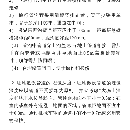
2）
不通行管沟中管道宜单层横排布置，便于安装及
维修；
3）
通行管沟宜采用靠墙竖排布置，管子少采用单
排，管子多采用双排，通道在中间；
4）
保温层距沟壁净距不应小于100mm，距每层悬壁
横梁净距80mm，距沟底净距120mm。
（3）
管沟中管道穿出沟盖板与地上管道相接，需加
垂直向套管或捣制竖井至地面上0.5m,盖板处需密
封，顶部需加防雨帽；
（4）
合理设置阀门，便于操作和检修；
12.
埋地敷设管道的埋设深度：埋地敷设管道的埋设
深度应以管道不受损坏为原则，并应考虑*大冻土深
度和地下水位等影响。管顶距地面不宜小于0.5m；在
室内或室外有混凝土地面的区域，管顶距地面不宜小
于0.3m。通过机械车辆的通道不宜小于0.7m或采用套
管保护。