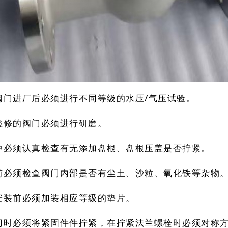
门进厂后必须进行不同等级的水压/气压试验。
检修的阀门必须进行研磨。
中必须认真检查有无添加盘根、盘根压盖是否拧紧。
前必须检查阀门内部是否有尘土、沙粒、氧化铁等杂物。
安装前必须加装相应等级的垫片。
门时必须将紧固件件拧紧，在拧紧法兰螺栓时必须对称