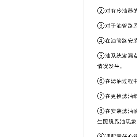
②对有冷油器
③对于油管路
④在油管路安
⑤油系统渗漏点
情况发生。
⑥在滤油过程
⑦在更换滤油
⑧在安装滤油临
生蹦脱跑油现象
⑨调配责任心