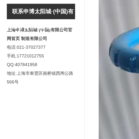
联系申博太阳城·(中国)有
限公司官网首页
上海申博太阳城·(中国)有限公司官
网首页 制造有限公司
电话:021-37027377
手机:17721012755
QQ:407841958
地址:上海市奉贤区南桥镇西闸公路
566号