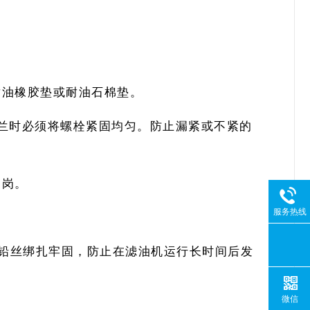
耐油橡胶垫或耐油石棉垫。
兰时必须将螺栓紧固均匀。防止漏紧或不紧的
串岗。
服务热线
接头用铅丝绑扎牢固，防止在滤油机运行长时间后发
微信