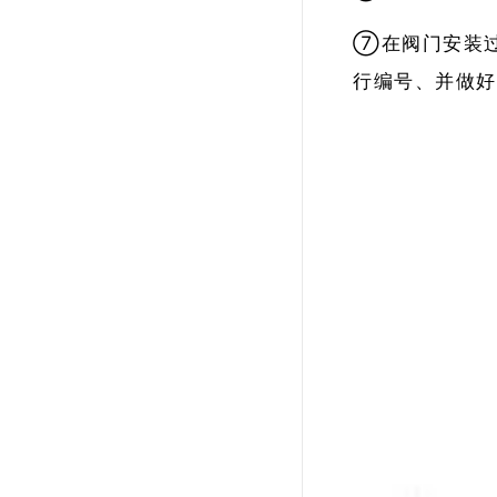
⑦在阀门安装过
行编号、并做好记