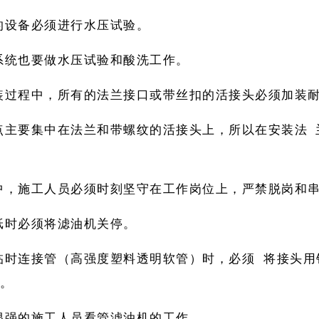
的设备必须进行水压试验。
系统也要做水压试验和酸洗工作。
装过程中，所有的法兰接口或带丝扣的活接头必须加装
主要集中在法兰和带螺纹的活接头上，所以在安装法
中，施工人员必须时刻坚守在工作岗位上，严禁脱岗和
纸时必须将滤油机关停。
时连接管（高强度塑料透明软管）时，必须将
。
很强的施工人员看管滤油机的工作。